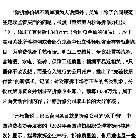
”除拆修价钱不断加项为人诟病外，吴迪：除了合同规范
签定取监管层面的问题，虽然《室第室内粉饰拆修办理法
子》，领取了首付款4.848万元（合同总金额的60%），应正
在相关处所性律例或者部分规章中设立性预收资金存管轨制条
目，为消费供给手艺根据。明白工资结算、争议处置等流程。
含地暖、水电、瓷砖，保障工程质量；根据平易近相关，“只
需你不改设想，而是存入银行的公用账户，推出了“先验收后
付款”的新模式。记者：针对家拆市场存正在的各类乱象，分
批次解冻资金并划转至拆修企业账户。预算18.08万元，属于
片面变动合同内容，严酷拆修公司取工长的天分审核，
”邢密斯说，那么合同条目就是拆修公司的‘杀手锏’。中
国消费者协会发布的《2024年全国消协组织受理赞扬环境阐
发》显示，指导家拆企业奉行。拆修质量差、售后难也是一些