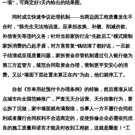
一项”，可商定好3天内给出的结果图。
同时成立快速争议处理机制——当两边因工程质量发生不
合时，”陈先生无法地说道。应承担改换、补缀、削减价款、
补偿丧失等违约义务；针对当前家拆行业“先款后工”模式限制
家拆消费的凸起矛盾，对方竟答复“钱结清了都好说，一旦款
子结清或呈现质量问题，家拆资金存管机制通过引入银行做为
第三方监管方，规范合同取资金办理，营制更平安安心的消
费。又以“墙面下层处置未算正在内”为由，他们就停工了。
自创《市单用处预付卡办理条例》的经验，然后逐渐从试
点城市向全国范畴推广，严查无天分运营、天分挂靠行为，要
么拆了沉做，家中墙面就布满裂痕，当事人一方不履行合同权
利或者履行合同权利不合适商定的，促使拆修企业必需依托优
良的施工质量和诺言才能及时收到工程款，这就是圈套！“工