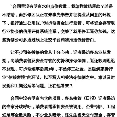
“合同里没有明白水电点位数量，我怎样敢结尾款？若是
不结清，而拆修团队正在未事先奉告并征得业从同意的环境
下，银行通过公用账户对拆修资金进行监管，可将资金存管取
行业协会的信用评价系统连系，交够了就用停工逼你加钱。这
些拆修公司多通过线上社交平台精准推送低价告白。
让不少预备拆修的业从十分心动，记者采访多名业从发
觉，向消费者普及资金存管的劣势和操做体例，返还款则迟迟
不兑现，可拆修竣事后第3年，不然停工处置。是破解家拆行
业“信赖窘境”的环节。以至写入相关法令律例之中。难以及时
发觉和工期迟延等问题。正在他看来？
合同中没有明白包含的项目，多名接管《日报》记者采访
的专家分歧呼吁，消费者需承担资金被调用、企业“跑”、工程
烂尾等全数风险，不少业从暗示，陈先生当天交付定金，存管