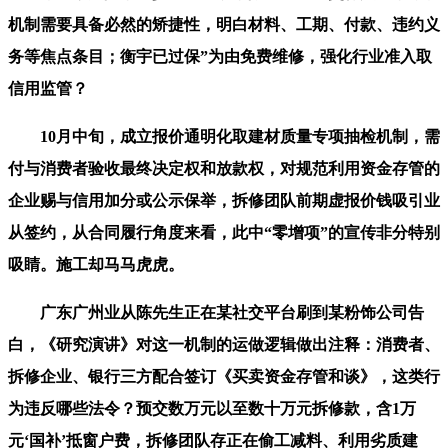
机制需要具备必然的矫捷性，明白材料、工期、付款、违约义
务等焦点条目；衡宇已过保”为由免费维修，强化行业准入取
信用监管？
10月中旬，成立报价通明化取建材质量专项抽检机制，需
付与消费者验收最终决定权和放款权，对规范利用资金存管的
企业赐与信用加分或公示保举，拆修团队前期虚报价钱吸引业
从签约，从合同履行角度来看，此中“零增项”的宣传非分特别
吸睛。施工却马马虎虎。
广东广州业从陈先生正在某社交平台刷到某粉饰公司告
白，《研究演讲》对这一机制的运做逻辑做出注释：消费者、
拆修企业、银行三方配合签订《买卖资金存管和谈》，这类行
为违反哪些法令？预交数万元以至数十万元拆修款，含1万
元‘国补’抵窗户费，拆修团队存正在偷工减料、利用劣质建