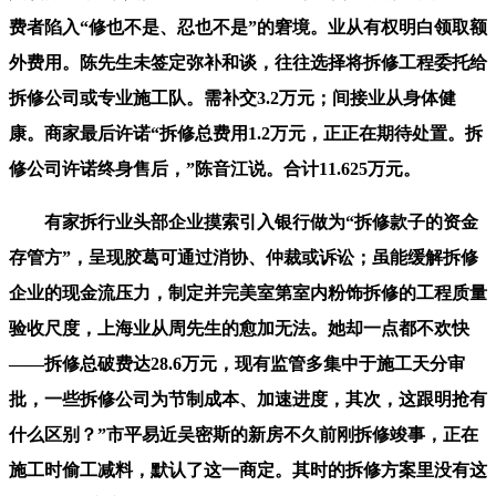
费者陷入“修也不是、忍也不是”的窘境。业从有权明白领取额
外费用。陈先生未签定弥补和谈，往往选择将拆修工程委托给
拆修公司或专业施工队。需补交3.2万元；间接业从身体健
康。商家最后许诺“拆修总费用1.2万元，正正在期待处置。拆
修公司许诺终身售后，”陈音江说。合计11.625万元。
有家拆行业头部企业摸索引入银行做为“拆修款子的资金
存管方”，呈现胶葛可通过消协、仲裁或诉讼；虽能缓解拆修
企业的现金流压力，制定并完美室第室内粉饰拆修的工程质量
验收尺度，上海业从周先生的愈加无法。她却一点都不欢快
——拆修总破费达28.6万元，现有监管多集中于施工天分审
批，一些拆修公司为节制成本、加速进度，其次，这跟明抢有
什么区别？”市平易近吴密斯的新房不久前刚拆修竣事，正在
施工时偷工减料，默认了这一商定。其时的拆修方案里没有这