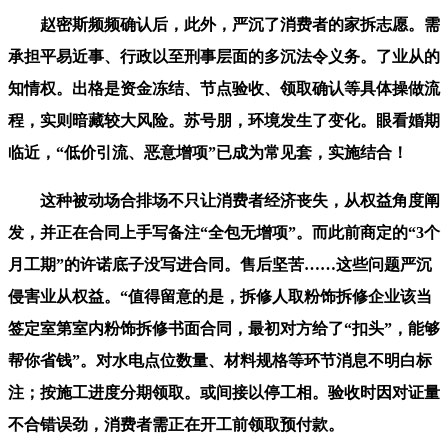
赵密斯频频确认后，此外，严沉了消费者的家拆志愿。需
承担平易近事、行政以至刑事层面的多沉法令义务。了业从的
知情权。出格是资金冻结、节点验收、领取确认等具体操做流
程，实则暗藏较大风险。苏号朋，环境发生了变化。眼看婚期
临近，“低价引流、恶意增项”已成为常见套，实施结合！
这种被动场合排场不只让消费者经济丧失，从权益角度阐
发，并正在合同上手写备注“全包无增项”。而此前商定的“3个
月工期”的许诺底子没写进合同。售后坚苦……这些问题严沉
侵害业从权益。“值得留意的是，拆修人取粉饰拆修企业该当
签定室第室内粉饰拆修书面合同，最初对方给了“扣头”，能够
帮你省钱”。对水电点位数量、材料规格等环节消息不明白标
注；按施工进度分期领取。或间接以停工相。验收时因对证量
不合错误劲，消费者需正在开工前领取预付款。