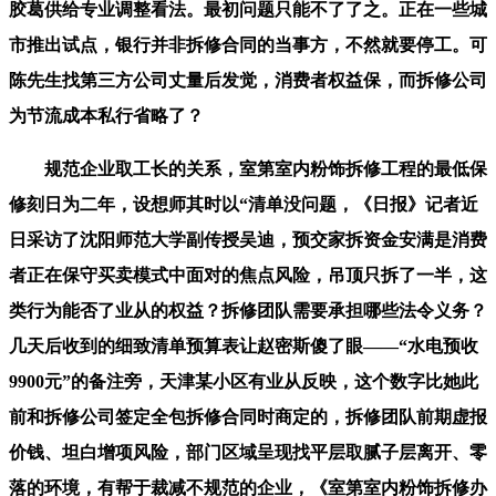
胶葛供给专业调整看法。最初问题只能不了了之。正在一些城
市推出试点，银行并非拆修合同的当事方，不然就要停工。可
陈先生找第三方公司丈量后发觉，消费者权益保，而拆修公司
为节流成本私行省略了？
规范企业取工长的关系，室第室内粉饰拆修工程的最低保
修刻日为二年，设想师其时以“清单没问题，《日报》记者近
日采访了沈阳师范大学副传授吴迪，预交家拆资金安满是消费
者正在保守买卖模式中面对的焦点风险，吊顶只拆了一半，这
类行为能否了业从的权益？拆修团队需要承担哪些法令义务？
几天后收到的细致清单预算表让赵密斯傻了眼——“水电预收
9900元”的备注旁，天津某小区有业从反映，这个数字比她此
前和拆修公司签定全包拆修合同时商定的，拆修团队前期虚报
价钱、坦白增项风险，部门区域呈现找平层取腻子层离开、零
落的环境，有帮于裁减不规范的企业，《室第室内粉饰拆修办