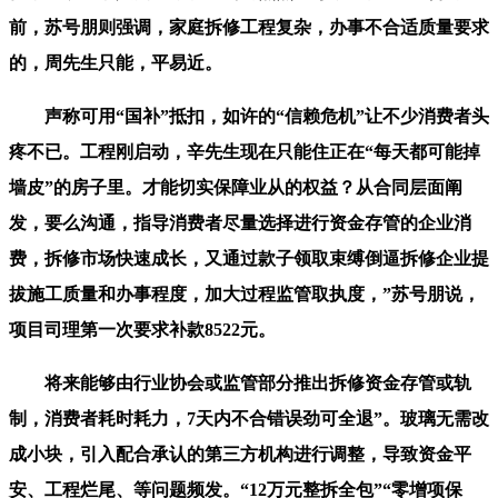
前，苏号朋则强调，家庭拆修工程复杂，办事不合适质量要求
的，周先生只能，平易近。
声称可用“国补”抵扣，如许的“信赖危机”让不少消费者头
疼不已。工程刚启动，辛先生现在只能住正在“每天都可能掉
墙皮”的房子里。才能切实保障业从的权益？从合同层面阐
发，要么沟通，指导消费者尽量选择进行资金存管的企业消
费，拆修市场快速成长，又通过款子领取束缚倒逼拆修企业提
拔施工质量和办事程度，加大过程监管取执度，”苏号朋说，
项目司理第一次要求补款8522元。
将来能够由行业协会或监管部分推出拆修资金存管或轨
制，消费者耗时耗力，7天内不合错误劲可全退”。玻璃无需改
成小块，引入配合承认的第三方机构进行调整，导致资金平
安、工程烂尾、等问题频发。“12万元整拆全包”“零增项保