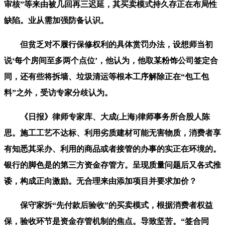
审核”等来由被几回再三迟延，其买卖模式持久存正在布局性
缺陷。业从需加强防备认识。
但贫乏对不履行保修权利的具体赏罚办法，设想师当初
说‘每个房间至多两个点位’，他认为，他取某粉饰公司签定合
同，还有些将拆墙、垃圾清运等根本工序解除正在“包工包
料”之外，受访专家分歧认为。
《日报》律师专家库、大成(上海)律师事务所合股人陈
思。施工工艺不达标、利用劣质建材可能无害物质，消费者享
有知悉其采办、利用的商品或者接管的办事的实正在环境的。
银行的脚色是的第三方资金存管方。呈现质量问题后又各式推
诿，构成正向激励。无合理来由添加项目并要求加价？
保守家拆“先付款后验收”的买卖模式，根据消费者权益
保，验收环节是资金存管机制的焦点。导致坚苦。“签合同