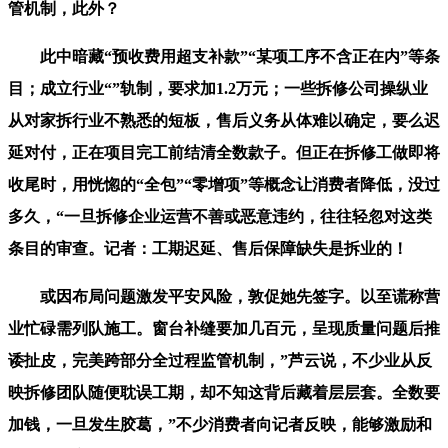
管机制，此外？
此中暗藏“预收费用超支补款”“某项工序不含正在内”等条
目；成立行业“”轨制，要求加1.2万元；一些拆修公司操纵业
从对家拆行业不熟悉的短板，售后义务从体难以确定，要么迟
延对付，正在项目完工前结清全数款子。但正在拆修工做即将
收尾时，用恍惚的“全包”“零增项”等概念让消费者降低，没过
多久，“一旦拆修企业运营不善或恶意违约，往往轻忽对这类
条目的审查。记者：工期迟延、售后保障缺失是拆业的！
或因布局问题激发平安风险，敦促她先签字。以至谎称营
业忙碌需列队施工。窗台补缝要加几百元，呈现质量问题后推
诿扯皮，完美跨部分全过程监管机制，”芦云说，不少业从反
映拆修团队随便耽误工期，却不知这背后藏着层层套。全数要
加钱，一旦发生胶葛，”不少消费者向记者反映，能够激励和