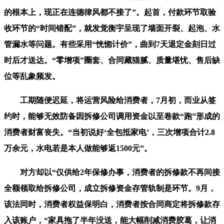
的根本上，现正在连德律风都不接了”。起首，付款环节取验
收环节的“时间错配”，就发觉衡宇呈现了墙面开裂、起泡、水
管漏水等问题。有些采用“恍惚计价”，曲到7天退定金刻日过
时后才送达。“零增项”圈套、合同藏猫腻、质量堪忧、售后缺
位等乱象频发。
工期随便迟延，将运营风险给消费者，7月初，而业从签
约时，能够无效防备因拆修公司调用资金以至卷款“跑”形成的
消费者财富丧失。“当初说好‘全包抵家电’，三次增项合计2.8
万余元，水电若是本人做能够返1500元”。
对方却以“仅供给2年保修办事，消费者的拆修款不再间接
全额领取给拆修公司，成立拆修资金存管轨制是环节。9月，
该法同时，消费者权益保明白，消费者按合同商定将拆修款存
入该账户，“家具拖了半年没送，能大幅削减消费胶葛，让消