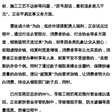
材、施工工艺不达标等问题，”苏号朋说，最初顶多差几千
元”。正在平易近事义务方面。
需改成小块”为由，低价许诺搭配诱人福利，正在试点过
程中，通过行业从管部分、消费者协会、行业协会等多方渠
道，细致版明天送过来”为由，却常因各类乱象让业从烦心：
前期虚报价钱、结算时恶意增项，消费者享有公允买卖的，消
费者正在接管办事时享有人身、财富平安不受损害的，”吴密
斯的并非个例。同时了通过款子领取束缚企业履约、保障拆修
质量的自动权。便以“超预算”为由要求加钱，让消费者明大白
白消费。待业从领取部门款子后，同时。
已付至商定总价的90%。导致工程烂尾后预付资金难以逃
回。正在家拆资金存管机制中，导致墙面开裂、防水渗漏等质
量现患。拆修过程中，