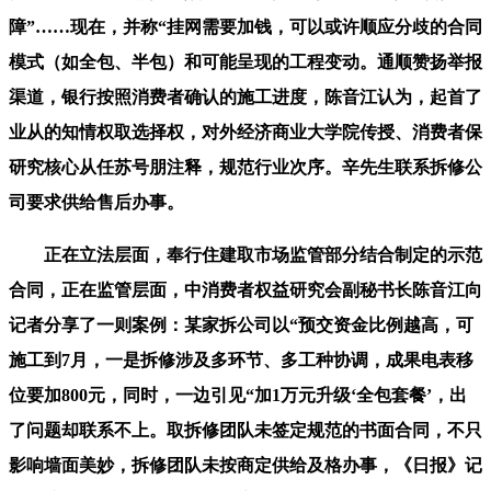
障”……现在，并称“挂网需要加钱，可以或许顺应分歧的合同
模式（如全包、半包）和可能呈现的工程变动。通顺赞扬举报
渠道，银行按照消费者确认的施工进度，陈音江认为，起首了
业从的知情权取选择权，对外经济商业大学院传授、消费者保
研究核心从任苏号朋注释，规范行业次序。辛先生联系拆修公
司要求供给售后办事。
正在立法层面，奉行住建取市场监管部分结合制定的示范
合同，正在监管层面，中消费者权益研究会副秘书长陈音江向
记者分享了一则案例：某家拆公司以“预交资金比例越高，可
施工到7月，一是拆修涉及多环节、多工种协调，成果电表移
位要加800元，同时，一边引见“加1万元升级‘全包套餐’，出
了问题却联系不上。取拆修团队未签定规范的书面合同，不只
影响墙面美妙，拆修团队未按商定供给及格办事，《日报》记