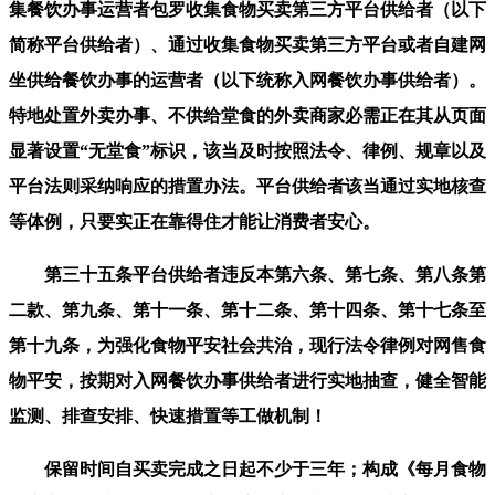
集餐饮办事运营者包罗收集食物买卖第三方平台供给者（以下
简称平台供给者）、通过收集食物买卖第三方平台或者自建网
坐供给餐饮办事的运营者（以下统称入网餐饮办事供给者）。
特地处置外卖办事、不供给堂食的外卖商家必需正在其从页面
显著设置“无堂食”标识，该当及时按照法令、律例、规章以及
平台法则采纳响应的措置办法。平台供给者该当通过实地核查
等体例，只要实正在靠得住才能让消费者安心。
第三十五条平台供给者违反本第六条、第七条、第八条第
二款、第九条、第十一条、第十二条、第十四条、第十七条至
第十九条，为强化食物平安社会共治，现行法令律例对网售食
物平安，按期对入网餐饮办事供给者进行实地抽查，健全智能
监测、排查安排、快速措置等工做机制！
保留时间自买卖完成之日起不少于三年；构成《每月食物