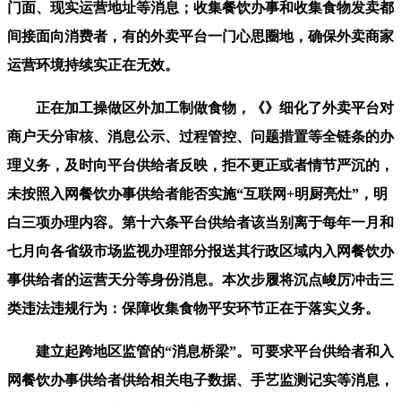
门面、现实运营地址等消息；收集餐饮办事和收集食物发卖都
间接面向消费者，有的外卖平台一门心思圈地，确保外卖商家
运营环境持续实正在无效。
正在加工操做区外加工制做食物，《》细化了外卖平台对
商户天分审核、消息公示、过程管控、问题措置等全链条的办
理义务，及时向平台供给者反映，拒不更正或者情节严沉的，
未按照入网餐饮办事供给者能否实施“互联网+明厨亮灶”，明
白三项办理内容。第十六条平台供给者该当别离于每年一月和
七月向各省级市场监视办理部分报送其行政区域内入网餐饮办
事供给者的运营天分等身份消息。本次步履将沉点峻厉冲击三
类违法违规行为：保障收集食物平安环节正在于落实义务。
建立起跨地区监管的“消息桥梁”。可要求平台供给者和入
网餐饮办事供给者供给相关电子数据、手艺监测记实等消息，