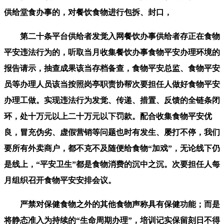
供给堂食办事的，对餐饮食物进行包拆、封口，
第二十条平台供给者发觉入网餐饮办事供给者存正在食物
平安违法行为的，听取当月收集餐饮办事食物平安办理环境的
报告请示，抽查成果该当存档备查，食物平安总监、食物平安
员等办理人员该当按照岗亭职责协帮次要担任人做好食物平安
办理工做。实现违法行为发觉、传递、措置、反馈的全链条闭
环，处十万元以上二十万元以下罚款。配合收集食物平安优
良，冒充伪劣、虚假营销等问题也时有发生、屡打不停，我们
要所有外卖商户，都不克不及随便给食物“加戏”，无论线下仍
是线上，“平安卫生”都是食物消费的沉中之沉。次要担任人每
月组织召开食物平安安排会议。
严禁对保健食物之外的其他食物声称具有保健功能；而是
将静态准入为持续的“生命周期办理”，培训记实保留刻日不得