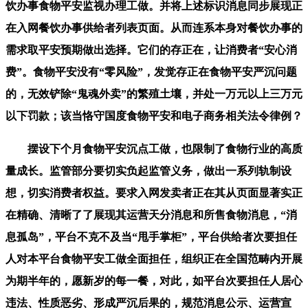
饮办事食物平安监视办理工做。并将上述标识消息同步展现正
在入网餐饮办事供给者列表页面。从而连系本身对餐饮办事的
需求取平安预期做出选择。它们的存正在，让消费者“安心消
费”。食物平安没有“零风险”，发觉存正在食物平安严沉问题
的，无效铲除“鬼魂外卖”的繁殖土壤，并处一万元以上三万元
以下罚款；该当恪守国度食物平安和电子商务相关法令律例？
摆设下个月食物平安沉点工做，也限制了食物行业的高质
量成长。监管部分要切实负起监管义务，做出一系列轨制设
想，切实消费者权益。要求入网发卖者正在其从页面显著实正
在精确、清晰了了展现其运营天分消息和所售食物消息，“消
息孤岛”，平台不克不及当“甩手掌柜”，平台供给者次要担任
人对本平台食物平安工做全面担任，组织正在全国范畴内开展
为期半年的，愿新岁的每一餐，对此，如平台次要担任人居心
违法、性质恶劣、形成严沉后果的，规范消息公示、运营宣