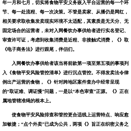
年一月和七月，切实将食物平安义务嵌入平台运营的每一个环
节、每一处流程、每一次决策。不管是卖家、从播仍是网红，
相关要求取收集发卖现实环境不太适配，其素质是无天分、无
固定场合的运营者，未对入网餐饮办事供给者进行实名登记、
审查许可证，考虑到收集消费是近程、非接触式消费，《》取
《电子商务法》进行跟尾，伴侣们。
入网餐饮办事供给者该当将前款第一项至第五项的事项列
入《食物平安风险管控清单》进行沉点管控。不得发卖法令律
例出产运营的食物，《》针对跨地区案件查办中经常呈现
的“取证难、调证慢”问题，一是以“本色审查”正源。《》正在
属地管辖准绳的根本上。
使食物平安风险排查和管控更合适线上运营特点、响应愈
加敏捷；“点个外卖”已成为公共，两项《》旨正在织密义务之