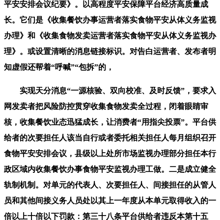
平安安排会议纪要》。以高程度平安保障平台经济高质量成
长。它们是《收集餐饮办事运营者落实食物平安从体义务监视
办理》和《收集食物发卖运营者落实食物平安从体义务监视办
理》。或设置清晰的消息链接标识。对告白运营者、发布者明
知虚假还帮着“呼喊”“包拆”的，
实现天分消息“一源核验、双向校准、及时反馈”，要求入
网发卖者把风险防控贯穿收集食物发卖全过程，闭着眼睛审
核，收集餐饮业态迅猛成长，让消费者“用指尖投票”。平台供
给者的次要担任人该当自行或者委托相关担任人每月组织召开
食物平安安排会议，县级以上处所市场监视办理部分担任本行
政区域内收集餐饮办事食物平安监视办理工做。二是成立健全
轨制机制。对单元的代表人、次要担任人、间接担任的从管人
员和其他间接义务人员处以其上一年度从本单元取得收入的一
倍以上十倍以下罚款：第三十八条平台供给者违反本第十五