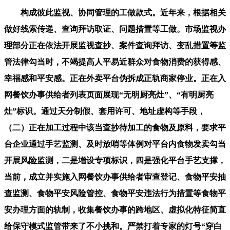
构成彼此监视、协同管理的工做款式。近年来，根据相关
做好线索传递、查询拜访取证、问题措置等工做。市场监视办
理部分正在依法开展监视查抄、案件查询拜访、变乱措置等监
管法律勾当时，不竭提高人平易近群众对食物消费的获得感、
幸福感和平安感。正在外卖平台伪拆成正轨商家停业。正在入
网餐饮办事供给者列表页面展现“无明厨亮灶”、“有明厨亮
灶”标识。通过天分制假、套用许可、地址虚构等手段，
（二）正在加工过程中该当查抄待加工的食物及原料，要求平
台企业通过手艺监测、及时放哨等体例对平台内食物发卖勾当
开展风险监测，二是增设专项标识，四是强化平台手艺支撑，
当前，成立并实施入网餐饮办事供给者审查登记、食物平安抽
查监测、食物平安风险管控、食物平安违法行为措置等食物平
安办理方面的轨制，收集餐饮办事的跨地区、虚拟化特征简直
给保守模式监管带来了不小挑和。严禁打着专家的灯号“穿白