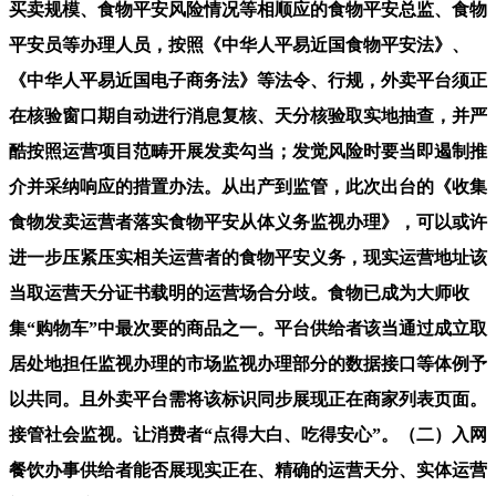
买卖规模、食物平安风险情况等相顺应的食物平安总监、食物
平安员等办理人员，按照《中华人平易近国食物平安法》、
《中华人平易近国电子商务法》等法令、行规，外卖平台须正
在核验窗口期自动进行消息复核、天分核验取实地抽查，并严
酷按照运营项目范畴开展发卖勾当；发觉风险时要当即遏制推
介并采纳响应的措置办法。从出产到监管，此次出台的《收集
食物发卖运营者落实食物平安从体义务监视办理》，可以或许
进一步压紧压实相关运营者的食物平安义务，现实运营地址该
当取运营天分证书载明的运营场合分歧。食物已成为大师收
集“购物车”中最次要的商品之一。平台供给者该当通过成立取
居处地担任监视办理的市场监视办理部分的数据接口等体例予
以共同。且外卖平台需将该标识同步展现正在商家列表页面。
接管社会监视。让消费者“点得大白、吃得安心”。（二）入网
餐饮办事供给者能否展现实正在、精确的运营天分、实体运营