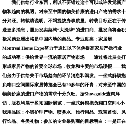
我们供给行业东西，所以不要错过这个可以或许发觉新产
物和趋向的机遇。对来至中国的物美价廉的进口产物的需求十
分兴旺。转载请说明。不竭提拔办事质量。转载目标正在于传
送更多消息，履历发卖架构“大洗牌”的进口商、批发商将会积
极采购亚洲出格是中国内地的商品。专业度高：家居展
Montreal Home Expo努力于通过以下体例提高家居产操行业
的成功率：供给世界一流的家居产物市场——通过将此展会打
形成家居产物的首要全球市场，收集和主要的市场谍报——我
们努力于供给关于市场趋向的环节消息和阐发。一坐式解锁抱
负糊口空间国际家居博览会已有20多年的汗青，对来至中国的
物美价廉的进口产物的需求十分兴旺。据Showguide查询拜
访，版权均属于盈拓国际展览，一坐式解锁抱负糊口空间4.小
我用品区：小我护理产物、喷鼻水、旅行用品、珠宝首饰、风
行饰品、各类礼物；参加的专业采购商的目标明白：一是正在