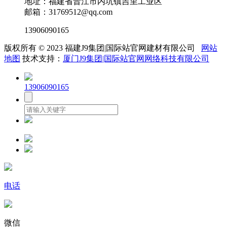
地址：福建省晋江市内坑镇吉里工业区
邮箱：31769512@qq.com
13906090165
版权所有 © 2023 福建J9集团|国际站官网建材有限公司
网站
地图
技术支持：
厦门J9集团|国际站官网网络科技有限公司
13906090165
电话
微信